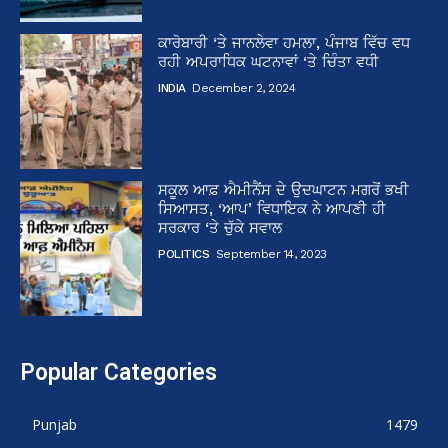
ਕਾਰੋਬਾਰੀ ‘ਤੇ ਜਾਨਲੇਵਾ ਹਮਲਾ, ਪੰਜਾਬ ਵਿੱਚ ਵਧ
ਰਹੀ ਅਪਰਾਧਿਕ ਘਟਨਾਵਾਂ ‘ਤੇ ਚਿੰਤਾ ਵਧੀ
INDIA
December 2, 2024
ਸਕੂਲ ਆਫ਼ ਐਮੀਨੈਂਸ ਦੇ ਉਦਘਾਟਨ ਮਗਰੋਂ ਭਖੀ
ਸਿਆਸਤ, ‘ਆਪ’ ਵਿਧਾਇਕ ਨੇ ਆਪਣੀ ਹੀ
ਸਰਕਾਰ ‘ਤੇ ਚੁੱਕੇ ਸਵਾਲ
POLITICS
September 14, 2023
Popular Categories
Punjab
1479