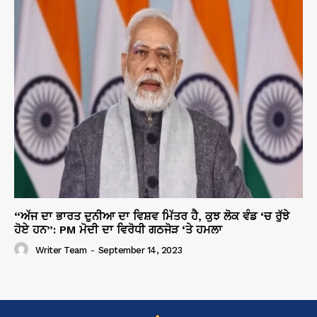
“ਅੱਜ ਦਾ ਭਾਰਤ ਦੁਨੀਆ ਦਾ ਵਿਸ਼ਵ ਮਿੱਤਰ ਹੈ, ਕੁਝ ਲੋਕ ਵੰਡ ‘ਚ ਰੁੱਝੇ
ਹੋਏ ਹਨ”: PM ਮੋਦੀ ਦਾ ਵਿਰੋਧੀ ਗਠਜੋੜ ‘ਤੇ ਹਮਲਾ
Writer Team
-
September 14, 2023