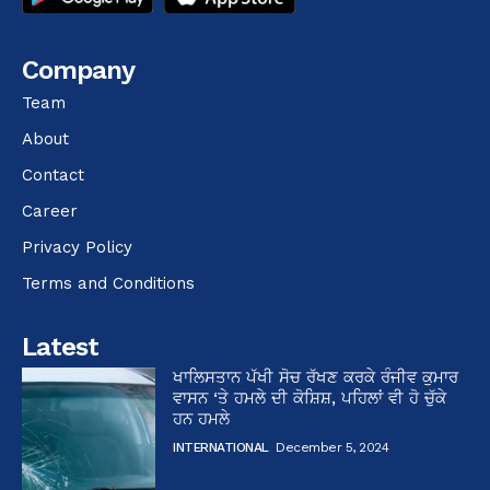
Company
Team
About
Contact
Career
Privacy Policy
Terms and Conditions
Latest
ਖਾਲਿਸਤਾਨ ਪੱਖੀ ਸੋਚ ਰੱਖਣ ਕਰਕੇ ਰੰਜੀਵ ਕੁਮਾਰ
ਵਾਸਨ ‘ਤੇ ਹਮਲੇ ਦੀ ਕੋਸ਼ਿਸ਼, ਪਹਿਲਾਂ ਵੀ ਹੋ ਚੁੱਕੇ
ਹਨ ਹਮਲੇ
INTERNATIONAL
December 5, 2024