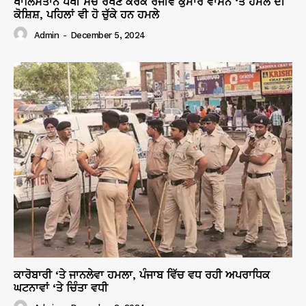
ਖਾਲਿਸਤਾਨ ਪੱਖੀ ਸੋਚ ਰੱਖਣ ਕਰਕੇ ਰੰਜੀਵ ਕੁਮਾਰ ਵਾਸਨ ‘ਤੇ ਹਮਲੇ ਦੀ
ਕੋਸ਼ਿਸ਼, ਪਹਿਲਾਂ ਵੀ ਹੋ ਚੁੱਕੇ ਹਨ ਹਮਲੇ
Admin
-
December 5, 2024
ਕਾਰੋਬਾਰੀ ‘ਤੇ ਜਾਨਲੇਵਾ ਹਮਲਾ, ਪੰਜਾਬ ਵਿੱਚ ਵਧ ਰਹੀ ਅਪਰਾਧਿਕ
ਘਟਨਾਵਾਂ ‘ਤੇ ਚਿੰਤਾ ਵਧੀ