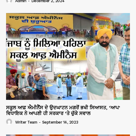
Admin
-
December 2, 2024
ਸਕੂਲ ਆਫ਼ ਐਮੀਨੈਂਸ ਦੇ ਉਦਘਾਟਨ ਮਗਰੋਂ ਭਖੀ ਸਿਆਸਤ, ‘ਆਪ’
ਵਿਧਾਇਕ ਨੇ ਆਪਣੀ ਹੀ ਸਰਕਾਰ ‘ਤੇ ਚੁੱਕੇ ਸਵਾਲ
Writer Team
-
September 14, 2023