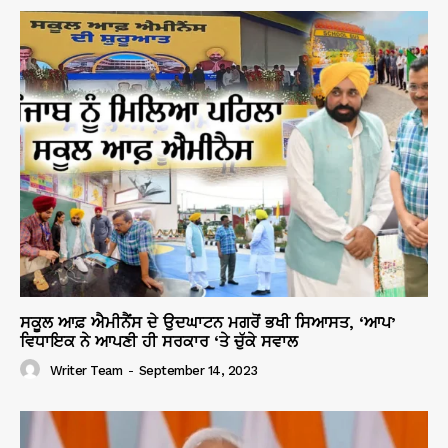
ਸਕੂਲ ਆਫ਼ ਐਮੀਨੈਂਸ ਦੇ ਉਦਘਾਟਨ ਮਗਰੋਂ ਭਖੀ ਸਿਆਸਤ, ‘ਆਪ’
ਵਿਧਾਇਕ ਨੇ ਆਪਣੀ ਹੀ ਸਰਕਾਰ ‘ਤੇ ਚੁੱਕੇ ਸਵਾਲ
Writer Team
-
September 14, 2023