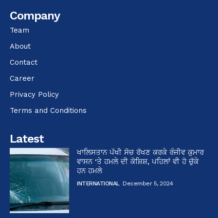
Company
Team
About
Contact
Career
Privacy Policy
Terms and Conditions
Latest
ਖਾਲਿਸਤਾਨ ਪੱਖੀ ਸੋਚ ਰੱਖਣ ਕਰਕੇ ਰੰਜੀਵ ਕੁਮਾਰ
ਵਾਸਨ ‘ਤੇ ਹਮਲੇ ਦੀ ਕੋਸ਼ਿਸ਼, ਪਹਿਲਾਂ ਵੀ ਹੋ ਚੁੱਕੇ
ਹਨ ਹਮਲੇ
INTERNATIONAL
December 5, 2024