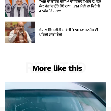
“ਅੱਜ ਦਾ ਭਾਰਤ ਦੁਨੀਆ ਦਾ ਵਿਸ਼ਵ ਮਿੱਤਰ ਹੈ, ਕੁਝ
ਲੋਕ ਵੰਡ ‘ਚ ਰੁੱਝੇ ਹੋਏ ਹਨ”: PM ਮੋਦੀ ਦਾ ਵਿਰੋਧੀ
ਗਠਜੋੜ ‘ਤੇ ਹਮਲਾ
ਭੋਪਾਲ ਵਿੱਚ ਕੀਤੀ ਜਾਵੇਗੀ ‘INDIA’ ਗਠਜੋੜ ਦੀ
ਪਹਿਲੀ ਸਾਂਝੀ ਰੈਲੀ
RELATED
More like this