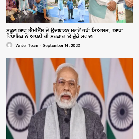
ਸਕੂਲ ਆਫ਼ ਐਮੀਨੈਂਸ ਦੇ ਉਦਘਾਟਨ ਮਗਰੋਂ ਭਖੀ ਸਿਆਸਤ, ‘ਆਪ’
ਵਿਧਾਇਕ ਨੇ ਆਪਣੀ ਹੀ ਸਰਕਾਰ ‘ਤੇ ਚੁੱਕੇ ਸਵਾਲ
Writer Team
-
September 14, 2023