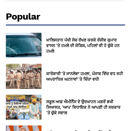
Popular
ਖਾਲਿਸਤਾਨ ਪੱਖੀ ਸੋਚ ਰੱਖਣ ਕਰਕੇ ਰੰਜੀਵ ਕੁਮਾਰ
ਵਾਸਨ ‘ਤੇ ਹਮਲੇ ਦੀ ਕੋਸ਼ਿਸ਼, ਪਹਿਲਾਂ ਵੀ ਹੋ ਚੁੱਕੇ ਹਨ
ਹਮਲੇ
ਕਾਰੋਬਾਰੀ ‘ਤੇ ਜਾਨਲੇਵਾ ਹਮਲਾ, ਪੰਜਾਬ ਵਿੱਚ ਵਧ ਰਹੀ
ਅਪਰਾਧਿਕ ਘਟਨਾਵਾਂ ‘ਤੇ ਚਿੰਤਾ ਵਧੀ
ਸਕੂਲ ਆਫ਼ ਐਮੀਨੈਂਸ ਦੇ ਉਦਘਾਟਨ ਮਗਰੋਂ ਭਖੀ
ਸਿਆਸਤ, ‘ਆਪ’ ਵਿਧਾਇਕ ਨੇ ਆਪਣੀ ਹੀ ਸਰਕਾਰ
‘ਤੇ ਚੁੱਕੇ ਸਵਾਲ