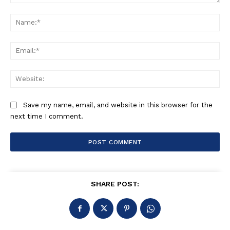
Comment:
Na
Ema
Web
Save my name, email, and website in this browser for the
next time I comment.
SHARE POST: