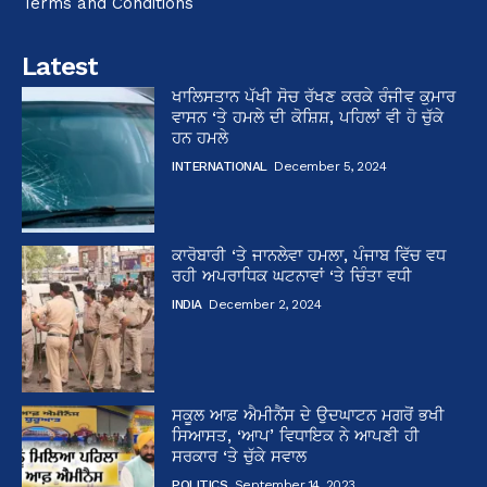
Terms and Conditions
Latest
ਖਾਲਿਸਤਾਨ ਪੱਖੀ ਸੋਚ ਰੱਖਣ ਕਰਕੇ ਰੰਜੀਵ ਕੁਮਾਰ
ਵਾਸਨ ‘ਤੇ ਹਮਲੇ ਦੀ ਕੋਸ਼ਿਸ਼, ਪਹਿਲਾਂ ਵੀ ਹੋ ਚੁੱਕੇ
ਹਨ ਹਮਲੇ
INTERNATIONAL
December 5, 2024
ਕਾਰੋਬਾਰੀ ‘ਤੇ ਜਾਨਲੇਵਾ ਹਮਲਾ, ਪੰਜਾਬ ਵਿੱਚ ਵਧ
ਰਹੀ ਅਪਰਾਧਿਕ ਘਟਨਾਵਾਂ ‘ਤੇ ਚਿੰਤਾ ਵਧੀ
INDIA
December 2, 2024
ਸਕੂਲ ਆਫ਼ ਐਮੀਨੈਂਸ ਦੇ ਉਦਘਾਟਨ ਮਗਰੋਂ ਭਖੀ
ਸਿਆਸਤ, ‘ਆਪ’ ਵਿਧਾਇਕ ਨੇ ਆਪਣੀ ਹੀ
ਸਰਕਾਰ ‘ਤੇ ਚੁੱਕੇ ਸਵਾਲ
POLITICS
September 14, 2023