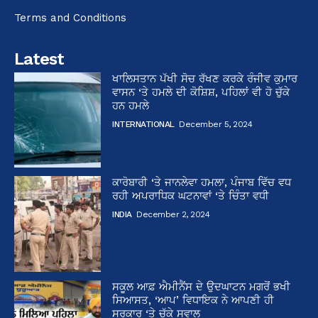
Terms and Conditions
Latest
ਖਾਲਿਸਤਾਨ ਪੱਖੀ ਸੋਚ ਰੱਖਣ ਕਰਕੇ ਰੰਜੀਵ ਕੁਮਾਰ
ਵਾਸਨ ‘ਤੇ ਹਮਲੇ ਦੀ ਕੋਸ਼ਿਸ਼, ਪਹਿਲਾਂ ਵੀ ਹੋ ਚੁੱਕੇ
ਹਨ ਹਮਲੇ
INTERNATIONAL
December 5, 2024
ਕਾਰੋਬਾਰੀ ‘ਤੇ ਜਾਨਲੇਵਾ ਹਮਲਾ, ਪੰਜਾਬ ਵਿੱਚ ਵਧ
ਰਹੀ ਅਪਰਾਧਿਕ ਘਟਨਾਵਾਂ ‘ਤੇ ਚਿੰਤਾ ਵਧੀ
INDIA
December 2, 2024
ਸਕੂਲ ਆਫ਼ ਐਮੀਨੈਂਸ ਦੇ ਉਦਘਾਟਨ ਮਗਰੋਂ ਭਖੀ
ਸਿਆਸਤ, ‘ਆਪ’ ਵਿਧਾਇਕ ਨੇ ਆਪਣੀ ਹੀ
ਸਰਕਾਰ ‘ਤੇ ਚੁੱਕੇ ਸਵਾਲ