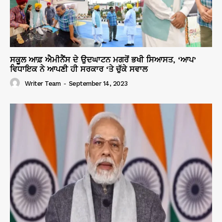
ਸਕੂਲ ਆਫ਼ ਐਮੀਨੈਂਸ ਦੇ ਉਦਘਾਟਨ ਮਗਰੋਂ ਭਖੀ ਸਿਆਸਤ, ‘ਆਪ’
ਵਿਧਾਇਕ ਨੇ ਆਪਣੀ ਹੀ ਸਰਕਾਰ ‘ਤੇ ਚੁੱਕੇ ਸਵਾਲ
Writer Team
-
September 14, 2023