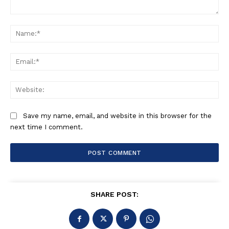
Comment:
Na
Ema
Web
Save my name, email, and website in this browser for the
next time I comment.
SHARE POST: