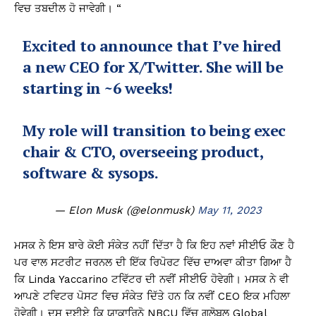
ਵਿਚ ਤਬਦੀਲ ਹੋ ਜਾਵੇਗੀ। “
Excited to announce that I’ve hired
a new CEO for X/Twitter. She will be
starting in ~6 weeks!
My role will transition to being exec
chair & CTO, overseeing product,
software & sysops.
— Elon Musk (@elonmusk)
May 11, 2023
ਮਸਕ ਨੇ ਇਸ ਬਾਰੇ ਕੋਈ ਸੰਕੇਤ ਨਹੀਂ ਦਿੱਤਾ ਹੈ ਕਿ ਇਹ ਨਵਾਂ ਸੀਈਓ ਕੌਣ ਹੈ
ਪਰ ਵਾਲ ਸਟਰੀਟ ਜਰਨਲ ਦੀ ਇੱਕ ਰਿਪੋਰਟ ਵਿੱਚ ਦਾਅਵਾ ਕੀਤਾ ਗਿਆ ਹੈ
ਕਿ Linda Yaccarino ਟਵਿੱਟਰ ਦੀ ਨਵੀਂ ਸੀਈਓ ਹੋਵੇਗੀ। ਮਸਕ ਨੇ ਵੀ
ਆਪਣੇ ਟਵਿਟਰ ਪੋਸਟ ਵਿਚ ਸੰਕੇਤ ਦਿੱਤੇ ਹਨ ਕਿ ਨਵੀਂ CEO ਇਕ ਮਹਿਲਾ
ਹੋਵੇਗੀ। ਦਸ ਦਈਏ ਕਿ ਯਾਕਾਰਿਨੋ NBCU ਵਿੱਚ ਗਲੋਬਲ Global