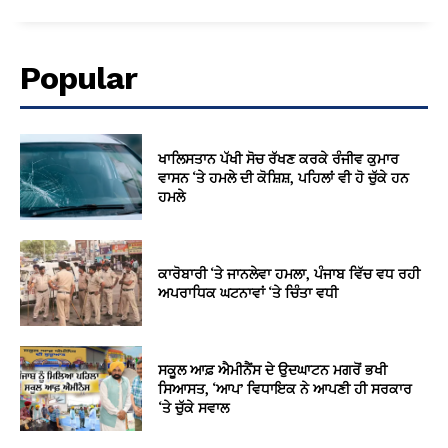
Popular
ਖਾਲਿਸਤਾਨ ਪੱਖੀ ਸੋਚ ਰੱਖਣ ਕਰਕੇ ਰੰਜੀਵ ਕੁਮਾਰ
ਵਾਸਨ ‘ਤੇ ਹਮਲੇ ਦੀ ਕੋਸ਼ਿਸ਼, ਪਹਿਲਾਂ ਵੀ ਹੋ ਚੁੱਕੇ ਹਨ
ਹਮਲੇ
ਕਾਰੋਬਾਰੀ ‘ਤੇ ਜਾਨਲੇਵਾ ਹਮਲਾ, ਪੰਜਾਬ ਵਿੱਚ ਵਧ ਰਹੀ
ਅਪਰਾਧਿਕ ਘਟਨਾਵਾਂ ‘ਤੇ ਚਿੰਤਾ ਵਧੀ
ਸਕੂਲ ਆਫ਼ ਐਮੀਨੈਂਸ ਦੇ ਉਦਘਾਟਨ ਮਗਰੋਂ ਭਖੀ
ਸਿਆਸਤ, ‘ਆਪ’ ਵਿਧਾਇਕ ਨੇ ਆਪਣੀ ਹੀ ਸਰਕਾਰ
‘ਤੇ ਚੁੱਕੇ ਸਵਾਲ