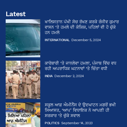
Latest
ਖਾਲਿਸਤਾਨ ਪੱਖੀ ਸੋਚ ਰੱਖਣ ਕਰਕੇ ਰੰਜੀਵ ਕੁਮਾਰ
ਵਾਸਨ ‘ਤੇ ਹਮਲੇ ਦੀ ਕੋਸ਼ਿਸ਼, ਪਹਿਲਾਂ ਵੀ ਹੋ ਚੁੱਕੇ
ਹਨ ਹਮਲੇ
INTERNATIONAL
December 5, 2024
ਕਾਰੋਬਾਰੀ ‘ਤੇ ਜਾਨਲੇਵਾ ਹਮਲਾ, ਪੰਜਾਬ ਵਿੱਚ ਵਧ
ਰਹੀ ਅਪਰਾਧਿਕ ਘਟਨਾਵਾਂ ‘ਤੇ ਚਿੰਤਾ ਵਧੀ
INDIA
December 2, 2024
ਸਕੂਲ ਆਫ਼ ਐਮੀਨੈਂਸ ਦੇ ਉਦਘਾਟਨ ਮਗਰੋਂ ਭਖੀ
ਸਿਆਸਤ, ‘ਆਪ’ ਵਿਧਾਇਕ ਨੇ ਆਪਣੀ ਹੀ
ਸਰਕਾਰ ‘ਤੇ ਚੁੱਕੇ ਸਵਾਲ
POLITICS
September 14, 2023