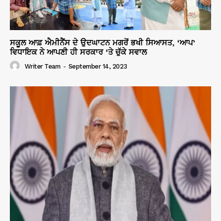
ਸਕੂਲ ਆਫ਼ ਐਮੀਨੈਂਸ ਦੇ ਉਦਘਾਟਨ ਮਗਰੋਂ ਭਖੀ ਸਿਆਸਤ, ‘ਆਪ’
ਵਿਧਾਇਕ ਨੇ ਆਪਣੀ ਹੀ ਸਰਕਾਰ ‘ਤੇ ਚੁੱਕੇ ਸਵਾਲ
Writer Team
-
September 14, 2023