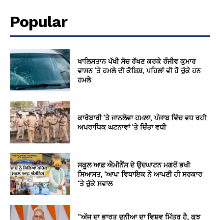
Popular
ਖਾਲਿਸਤਾਨ ਪੱਖੀ ਸੋਚ ਰੱਖਣ ਕਰਕੇ ਰੰਜੀਵ ਕੁਮਾਰ
ਵਾਸਨ ‘ਤੇ ਹਮਲੇ ਦੀ ਕੋਸ਼ਿਸ਼, ਪਹਿਲਾਂ ਵੀ ਹੋ ਚੁੱਕੇ ਹਨ
ਹਮਲੇ
ਕਾਰੋਬਾਰੀ ‘ਤੇ ਜਾਨਲੇਵਾ ਹਮਲਾ, ਪੰਜਾਬ ਵਿੱਚ ਵਧ ਰਹੀ
ਅਪਰਾਧਿਕ ਘਟਨਾਵਾਂ ‘ਤੇ ਚਿੰਤਾ ਵਧੀ
ਸਕੂਲ ਆਫ਼ ਐਮੀਨੈਂਸ ਦੇ ਉਦਘਾਟਨ ਮਗਰੋਂ ਭਖੀ
ਸਿਆਸਤ, ‘ਆਪ’ ਵਿਧਾਇਕ ਨੇ ਆਪਣੀ ਹੀ ਸਰਕਾਰ
‘ਤੇ ਚੁੱਕੇ ਸਵਾਲ
“ਅੱਜ ਦਾ ਭਾਰਤ ਦੁਨੀਆ ਦਾ ਵਿਸ਼ਵ ਮਿੱਤਰ ਹੈ, ਕੁਝ