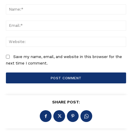
Comment:
Na
Ema
Web
Save my name, email, and website in this browser for the
next time I comment.
SHARE POST: