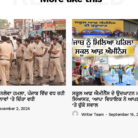
ਜਾਨਲੇਵਾ ਹਮਲਾ, ਪੰਜਾਬ ਵਿੱਚ ਵਧ ਰਹੀ
ਸਕੂਲ ਆਫ਼ ਐਮੀਨੈਂਸ ਦੇ ਉਦਘਾਟਨ ਮ
ਾਂ ‘ਤੇ ਚਿੰਤਾ ਵਧੀ
ਸਿਆਸਤ, ‘ਆਪ’ ਵਿਧਾਇਕ ਨੇ ਆਪਣ
‘ਤੇ ਚੁੱਕੇ ਸਵਾਲ
ecember 2, 2024
Writer Team
-
September 14, 