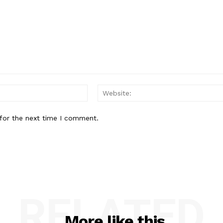
Email:*
for the next time I comment.
RELATED
More like this