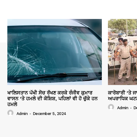
ਖਾਲਿਸਤਾਨ ਪੱਖੀ ਸੋਚ ਰੱਖਣ ਕਰਕੇ ਰੰਜੀਵ ਕੁਮਾਰ
ਕਾਰੋਬਾਰੀ ‘ਤੇ 
ਵਾਸਨ ‘ਤੇ ਹਮਲੇ ਦੀ ਕੋਸ਼ਿਸ਼, ਪਹਿਲਾਂ ਵੀ ਹੋ ਚੁੱਕੇ ਹਨ
ਅਪਰਾਧਿਕ ਘਟਨਾਵ
ਹਮਲੇ
Admin
-
D
Admin
-
December 5, 2024