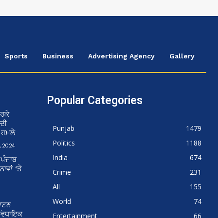
Sports
Business
Advertising Agency
Gallery
Popular Categories
ਰਕੇ
 ਦੀ
Punjab
1479
ਨ ਹਮਲੇ
Politics
1188
 2024
India
674
 ਪੰਜਾਬ
ਵਾਂ ‘ਤੇ
Crime
231
All
155
World
74
ਘਾਟਨ
 ਵਿਧਾਇਕ
Entertainment
66