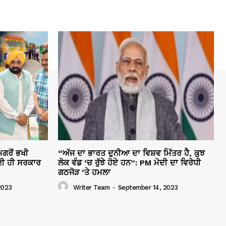
ਗਰੋਂ ਭਖੀ
“ਅੱਜ ਦਾ ਭਾਰਤ ਦੁਨੀਆ ਦਾ ਵਿਸ਼ਵ ਮਿੱਤਰ ਹੈ, ਕੁਝ
ੀ ਹੀ ਸਰਕਾਰ
ਲੋਕ ਵੰਡ ‘ਚ ਰੁੱਝੇ ਹੋਏ ਹਨ”: PM ਮੋਦੀ ਦਾ ਵਿਰੋਧੀ
ਗਠਜੋੜ ‘ਤੇ ਹਮਲਾ
2023
Writer Team
-
September 14, 2023